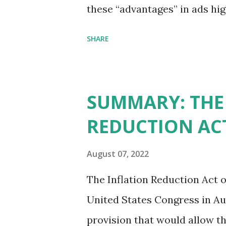
these “advantages” in ads hig
environment and criticizing t
SHARE
leadership" in Democrat-run 
Texas over the past ten year
reversal, however. State of 
SUMMARY: THE
list generate $2.2 trillion in 
REDUCTION ACT
market value of $3.8 trillion
We continue to believe this 
August 07, 2022
imposes a tax on the nation a
The Inflation Reduction Act of
older to carry handguns with
United States Congress in Aug
lower gun purchase age limits
provision that would allow 