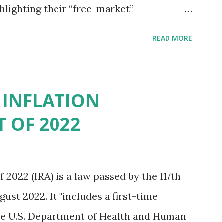
hlighting their “free-market”
he "tax and spend policies of liberal
READ MORE
states. Four million people migrated to
s. Our economic models predict a
Texas corporations on the Fortune 1000
 INFLATION
revenue, $158 billion in profit. They have a
 OF 2022
 and employ 2.5 million people nationwide.
increased corporate presence in Texas
s a whole. Texas allows anyone 21 or
 2022 (IRA) is a law passed by the 117th
out training or licenses, and maintains
ust 2022. It "includes a first-time
. Beyond the recent abortion bill, which
the U.S. Department of Health and Human