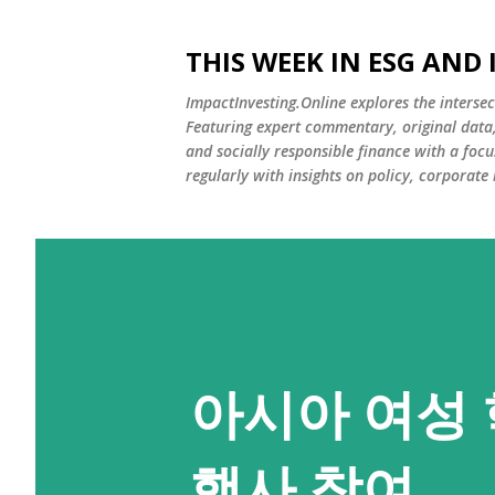
THIS WEEK IN ESG AND
ImpactInvesting.Online explores the intersec
Featuring expert commentary, original data, 
and socially responsible finance with a fo
regularly with insights on policy, corporate
아시아 여성 
행사 참여