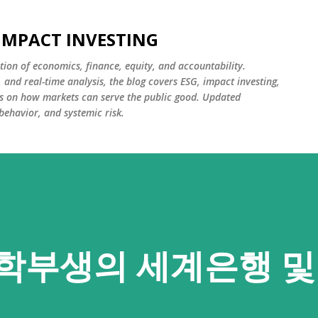
Skip to main content
 IMPACT INVESTING
tion of economics, finance, equity, and accountability.
and real-time analysis, the blog covers ESG, impact investing,
cus on how markets can serve the public good. Updated
 behavior, and systemic risk.
학부생의 세계은행 및 