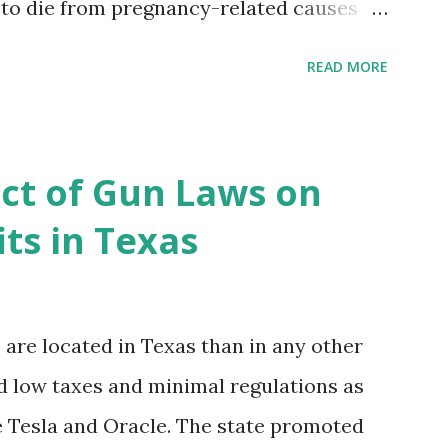
 to die from pregnancy-related causes
. However, the issue is not new, and
READ MORE
 of data available, the disparities have
r too long. Creative Investment Research
ns that believe there is a solution to the
ct of Gun Laws on
d impact investing vehicle , the
ts in Texas
acility for Black Women (MHFFBW), we
gap and support Black women during
, benefit their communities. The Facility,
re located in Texas than in any other
ancing agreements containing terms and
ed low taxes and minimal regulations as
ces to individuals and institutions
ke Tesla and Oracle. The state promoted
side conditions at the heart...