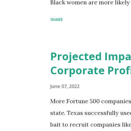
Black women are more likely
than their white counterparts
SHARE
despite the increasing amount
remained unaddressed for fa
(CIR) is among the organizatio
Projected Impa
problem. Through our propose
Corporate Profi
Maternal Health Financing F
aim to tackle the mortality 
June 07, 2022
childbirth, which will, in turn
More Fortune 500 companies a
based on legally binding fin
state. Texas successfully us
conditions that direct resour
bait to recruit companies li
capable of addressing supply-